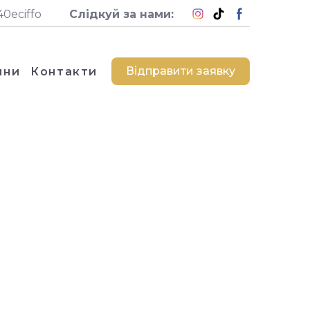
0eciffo
Слідкуй за нами:
Відправити заявку
ини
Контакти