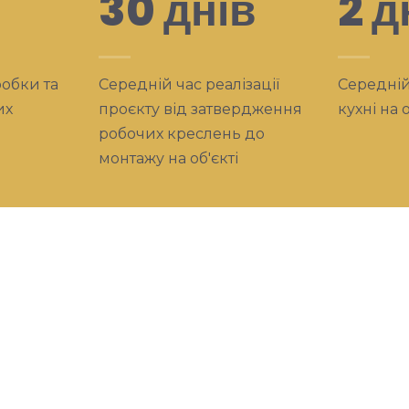
30 днів
2 д
обки та
Середній час реалізації
Середній
их
проєкту від затвердження
кухні на 
робочих креслень до
монтажу на об'єкті