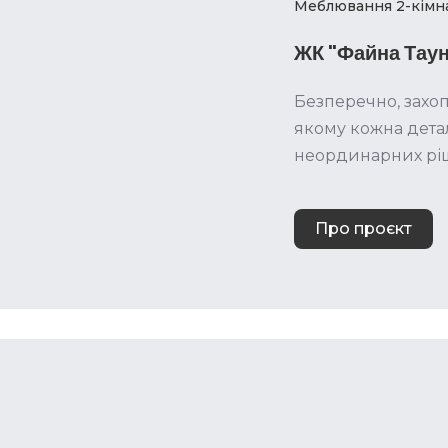
Меблювання 2-кімн
ЖК "Файна Таун
Безперечно, захо
якому кожна детал
неординарних рі
Про проєкт