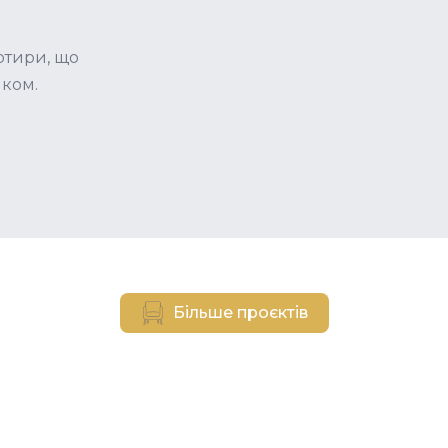
ртири, що
шком.
Більше проєктів