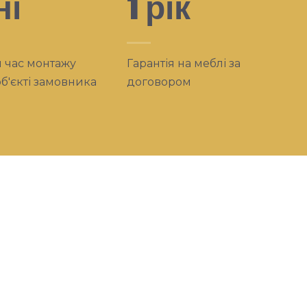
ні
1 рік
 час монтажу
Гарантія на меблі за
об'єкті замовника
договором