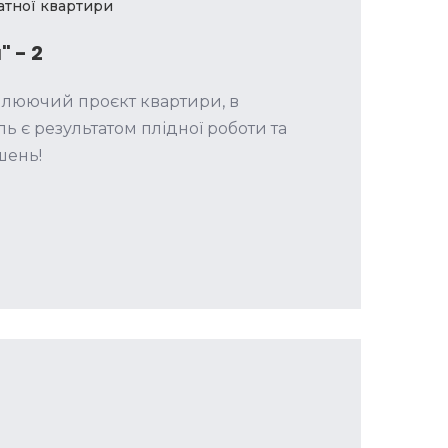
атної квартири
" - 2
плюючий проєкт квартири, в
ь є результатом плідної роботи та
шень!