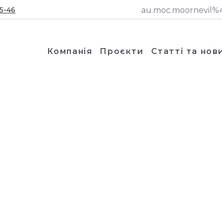
5-46
au.moc.moornevil%4
Компанія
Проєкти
Статті та нов