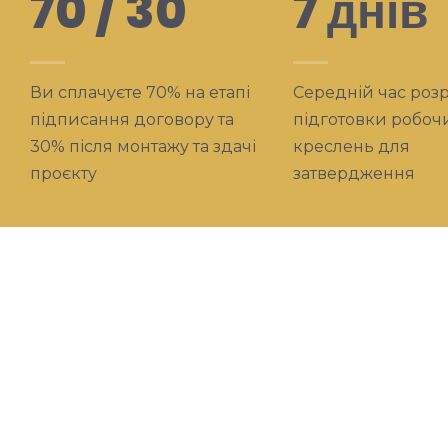
70 / 30
7 днів
Ви сплачуєте 70% на етапі
Середній час розр
підписання договору та
підготовки робоч
30% після монтажу та здачі
креслень для
проєкту
затвердження