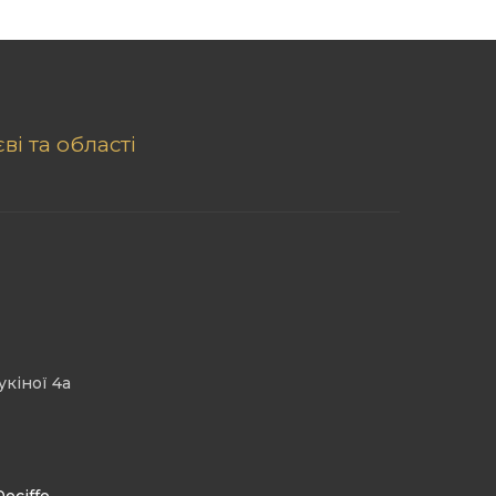
ві та області
укіної 4а