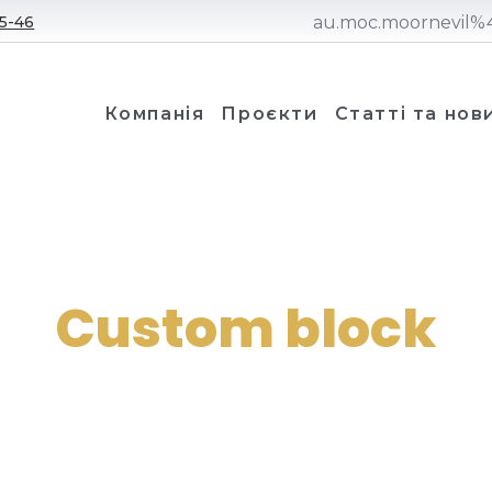
5-46
au.moc.moornevil%4
Компанія
Проєкти
Статті та нов
Custom block