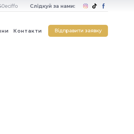
0eciffo
Слідкуй за нами:
Відправити заявку
ини
Контакти